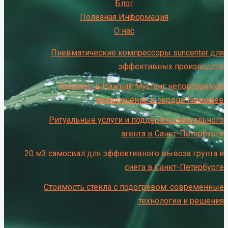
Блог
Полезная Информация
О нас
Пневматические компрессоры suncenter для
эффективных производств
Треккинг в Нижний Мустанг неповторимое
приключение в сердце Гималаев
Ритуальные услуги и поддержка ритуального
агента в Санкт-Петербурге
20 м3 самосвал для эффективного вывоза грунта и
снега в Санкт-Петербурге
Стоимость стекла с подогревом: современные
технологии и решения