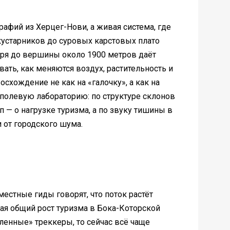
рафий из Херцег-Нови, а живая система, где
кустарников до суровых карстовых плато
моря до вершины около 1900 метров даёт
ать, как меняются воздух, растительность и
схождение не как на «галочку», а как на
полевую лабораторию: по структуре склонов
 — о нагрузке туризма, а по звуку тишины в
и от городского шума.
местные гиды говорят, что поток растёт
вая общий рост туризма в Бока-Которской
ленные» треккеры, то сейчас всё чаще