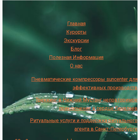
Главная
Курорты
Экскурсии
Блог
Полезная Информация
О нас
Пневматические компрессоры suncenter для
эффективных производств
Треккинг в Нижний Мустанг неповторимое
приключение в сердце Гималаев
Ритуальные услуги и поддержка ритуального
агента в Санкт-Петербурге