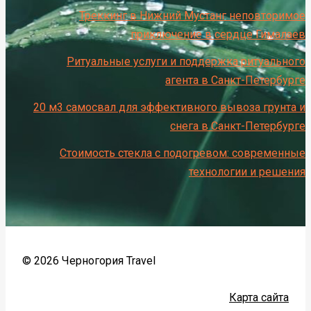
Треккинг в Нижний Мустанг неповторимое
приключение в сердце Гималаев
Ритуальные услуги и поддержка ритуального
агента в Санкт-Петербурге
20 м3 самосвал для эффективного вывоза грунта и
снега в Санкт-Петербурге
Стоимость стекла с подогревом: современные
технологии и решения
© 2026 Черногория Travel
Карта сайта