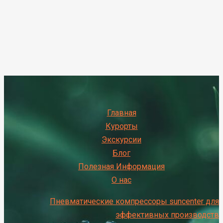
Главная
Курорты
Экскурсии
Блог
Полезная Информация
О нас
Пневматические компрессоры suncenter для
эффективных производств