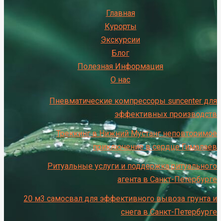
Главная
Курорты
Экскурсии
Блог
Полезная Информация
О нас
Пневматические компрессоры suncenter для
эффективных производств
Треккинг в Нижний Мустанг неповторимое
приключение в сердце Гималаев
Ритуальные услуги и поддержка ритуального
агента в Санкт-Петербурге
20 м3 самосвал для эффективного вывоза грунта и
снега в Санкт-Петербурге