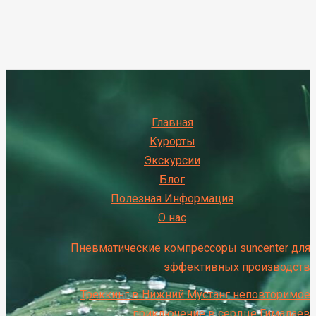
Главная
Курорты
Экскурсии
Блог
Полезная Информация
О нас
Пневматические компрессоры suncenter для
эффективных производств
Треккинг в Нижний Мустанг неповторимое
приключение в сердце Гималаев