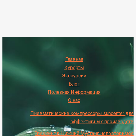
Главная
Курорты
Экскурсии
Блог
Полезная Информация
О нас
Пневматические компрессоры suncenter для
эффективных производств
Треккинг в Нижний Мустанг неповторимое