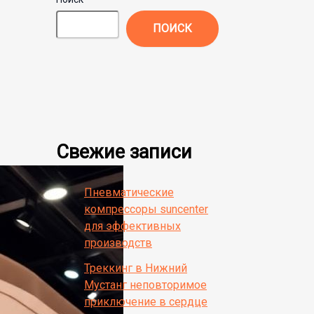
ПОИСК
Свежие записи
Пневматические
компрессоры suncenter
для эффективных
производств
Треккинг в Нижний
Мустанг неповторимое
приключение в сердце