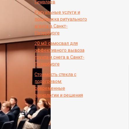
Гималаев
Ритуальные услуги и
поддержка ритуального
агента в Санкт-
Петербурге
20 м3 самосвал для
эффективного вывоза
грунта и снега в Санкт-
Петербурге
Стоимость стекла с
подогревом:
современные
технологии и решения