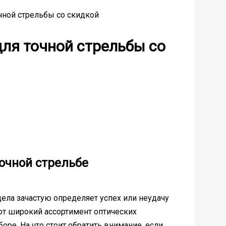
чной стрельбы со скидкой
для точной стрельбы со
очной стрельбе
цела зачастую определяет успех или неудачу
ют широкий ассортимент оптических
ре. На что стоит обратить внимание, если