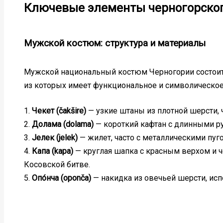
Ключевые элементы черногорског
Мужской костюм: структура и материалы
Мужской национальный костюм Черногории состоит
из которых имеет функциональное и символическое
1.
Чекет (čakšire)
— узкие штаны из плотной шерсти, 
2.
Долама (dolama)
— короткий кафтан с длинными р
3.
Јелек (jelek)
— жилет, часто с металлическими пу
4.
Капа (kapa)
— круглая шапка с красным верхом и 
Косовской битве.
5.
Опо́нча (oponča)
— накидка из овечьей шерсти, исп