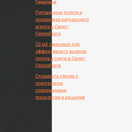
Гималаев
Ритуальные услуги и
поддержка ритуального
агента в Санкт-
Петербурге
20 м3 самосвал для
эффективного вывоза
грунта и снега в Санкт-
Петербурге
Стоимость стекла с
подогревом:
современные
технологии и решения