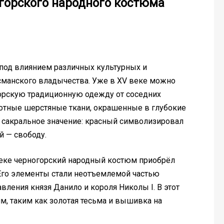
горского народного костюма
од влиянием различных культурных и
османского владычества. Уже в XV веке можно
орскую традиционную одежду от соседних
лотные шерстяные ткани, окрашенные в глубокие
ли сакральное значение: красный символизировал
й — свободу.
веке черногорский народный костюм приобрёл
Его элементы стали неотъемлемой частью
вления князя Данило и короля Николы I. В этот
, таким как золотая тесьма и вышивка на