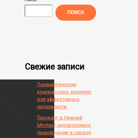
ПОИСК
Свежие записи
Пневматические
компрессоры suncenter
для эффективных
производств
Треккинг в Нижний
Мустанг неповторимое
приключение в сердце