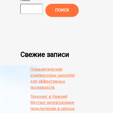
ПОИСК
Свежие записи
Пневматические
компрессоры suncenter
для эффективных
производств
Треккинг в Нижний
Мустанг неповторимое
приключение в сердце