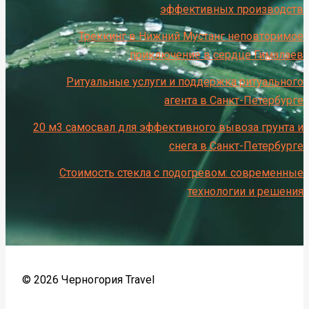
эффективных производств
Треккинг в Нижний Мустанг неповторимое
приключение в сердце Гималаев
Ритуальные услуги и поддержка ритуального
агента в Санкт-Петербурге
20 м3 самосвал для эффективного вывоза грунта и
снега в Санкт-Петербурге
Стоимость стекла с подогревом: современные
технологии и решения
© 2026 Черногория Travel