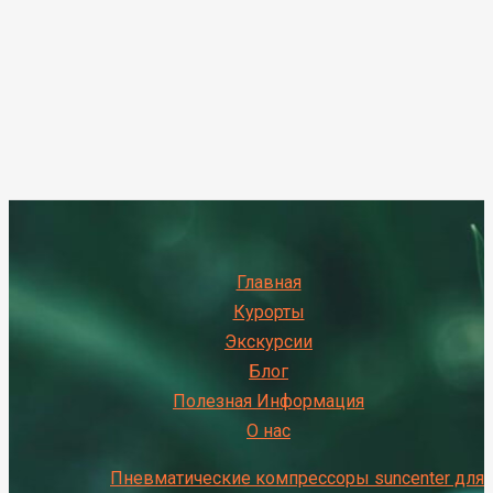
Главная
Курорты
Экскурсии
Блог
Полезная Информация
О нас
Пневматические компрессоры suncenter для