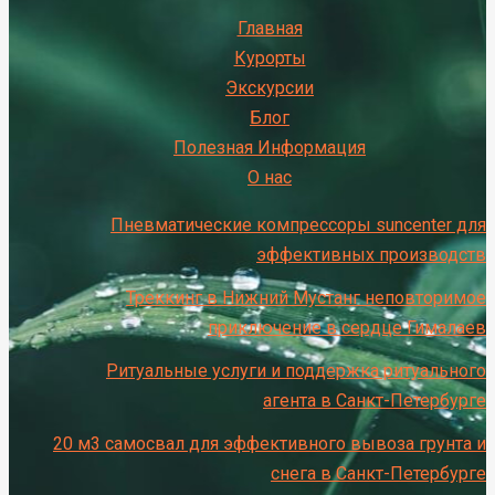
Главная
Курорты
Экскурсии
Блог
Полезная Информация
О нас
Пневматические компрессоры suncenter для
эффективных производств
Треккинг в Нижний Мустанг неповторимое
приключение в сердце Гималаев
Ритуальные услуги и поддержка ритуального
агента в Санкт-Петербурге
20 м3 самосвал для эффективного вывоза грунта и
снега в Санкт-Петербурге