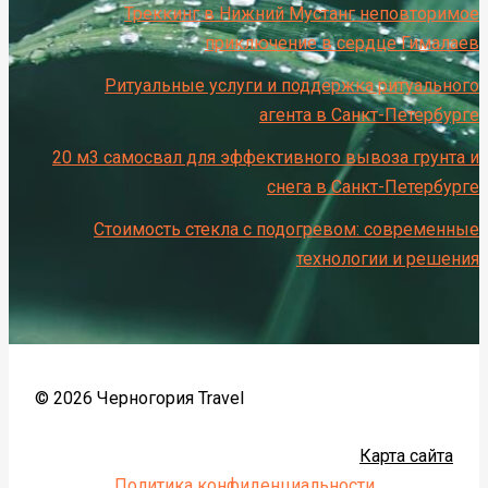
Треккинг в Нижний Мустанг неповторимое
приключение в сердце Гималаев
Ритуальные услуги и поддержка ритуального
агента в Санкт-Петербурге
20 м3 самосвал для эффективного вывоза грунта и
снега в Санкт-Петербурге
Стоимость стекла с подогревом: современные
технологии и решения
© 2026 Черногория Travel
Карта сайта
Политика конфиденциальности