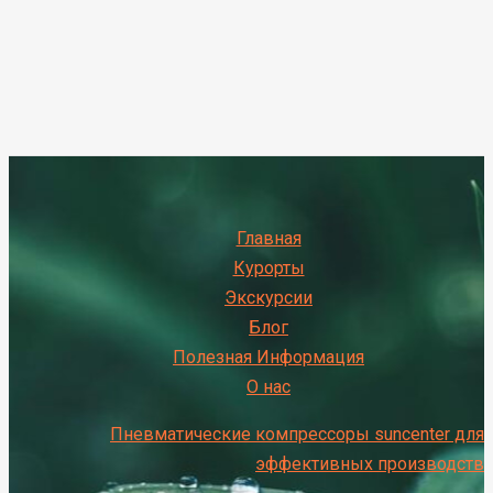
Главная
Курорты
Экскурсии
Блог
Полезная Информация
О нас
Пневматические компрессоры suncenter для
эффективных производств