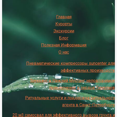
Главная
Курорты
Экскурсии
Блог
Полезная Информация
О нас
Пневматические компрессоры suncenter для
эффективных производств
Треккинг в Нижний Мустанг неповторимое
приключение в сердце Гималаев
Ритуальные услуги и поддержка ритуального
агента в Санкт-Петербурге
20 м3 самосвал для эффективного вывоза грунта и