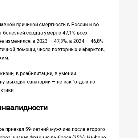
лавной причиной смертности в России и во
т болезней сердца умерло 47,1% всех
не изменился: в 2023 — 47,3%, в 2024 — 46,8%.
гичной помощи, число повторных инфарктов,
ким.
 жизни, в реабилитации, в умении
ну выходят санатории — не как "отдых по
ктики.
 инвалидности
ке приехал 59-летний мужчина после второго
ероз, низкая фракция выброса (35%). На фоне