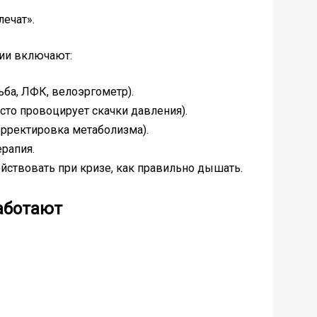
лечат».
ии включают:
ба, ЛФК, велоэргометр).
асто провоцирует скачки давления).
орректировка метаболизма).
ерапия.
действовать при кризе, как правильно дышать.
аботают