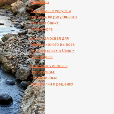
Гималаев
Ритуальные услуги и
поддержка ритуального
агента в Санкт-
Петербурге
20 м3 самосвал для
эффективного вывоза
грунта и снега в Санкт-
Петербурге
Стоимость стекла с
подогревом:
современные
технологии и решения