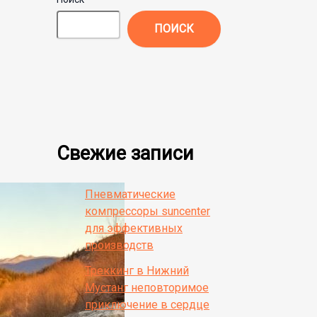
ПОИСК
Свежие записи
Пневматические
компрессоры suncenter
для эффективных
производств
Треккинг в Нижний
Мустанг неповторимое
приключение в сердце