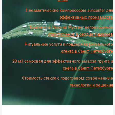
Пневматические компрессоры suncenter для
эффективных производств
Треккинг в Нижний Мустанг неповторимое
приключение в сердце Гималаев
Ритуальные услуги и поддержка ритуального
агента в Санкт-Петербурге
20 м3 самосвал для эффективного вывоза грунта и
снега в Санкт-Петербурге
Стоимость стекла с подогревом: современные
технологии и решения