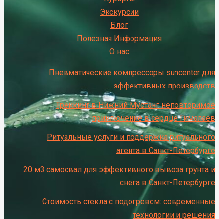
Экскурсии
Блог
Полезная Информация
О нас
Пневматические компрессоры suncenter для
эффективных производств
Треккинг в Нижний Мустанг неповторимое
приключение в сердце Гималаев
Ритуальные услуги и поддержка ритуального
агента в Санкт-Петербурге
20 м3 самосвал для эффективного вывоза грунта и
снега в Санкт-Петербурге
Стоимость стекла с подогревом: современные
технологии и решения