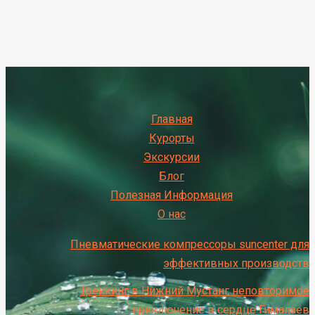
Главная
Курорты
Экскурсии
Блог
Полезная Информация
О нас
Пневматические компрессоры suncenter для
эффективных производств
Треккинг в Нижний Мустанг неповторимое
приключение в сердце Гималаев